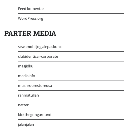
Feed komentar
WordPress.org
PARTER MEDIA
sewamobiljogjalepaskunci
clubidenticar-corporate
masjidku
mediainfo
mushroomstoreusa
rahmatullah
netter
kickthegongaround
jalanjalan