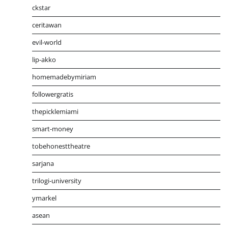
ckstar
ceritawan
evil-world
lip-akko
homemadebymiriam
followergratis
thepicklemiami
smart-money
tobehonesttheatre
sarjana
trilogi-university
ymarkel
asean