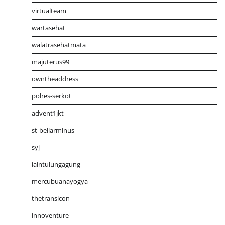
virtualteam
wartasehat
walatrasehatmata
majuterus99
owntheaddress
polres-serkot
advent1jkt
st-bellarminus
syj
iaintulungagung
mercubuanayogya
thetransicon
innoventure