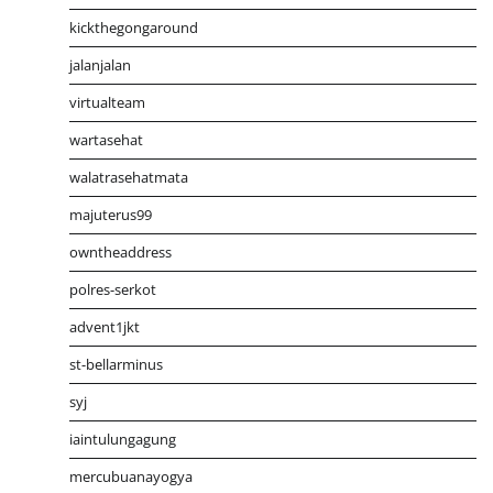
kickthegongaround
jalanjalan
virtualteam
wartasehat
walatrasehatmata
majuterus99
owntheaddress
polres-serkot
advent1jkt
st-bellarminus
syj
iaintulungagung
mercubuanayogya