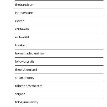
thetransicon
innoventure
ckstar
ceritawan
evil-world
lip-akko
homemadebymiriam
followergratis
thepicklemiami
smart-money
tobehonesttheatre
sarjana
trilogi-university