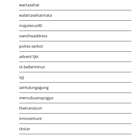
wartasehat
walatrasehatmata
majuterus99
owntheaddress
polres-serkot
advent1jkt
st-bellarminus
syj
iaintulungagung
mercubuanayogya
thetransicon
innoventure
ckstar