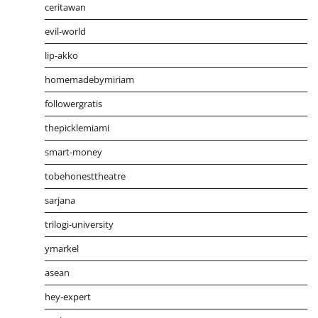
ceritawan
evil-world
lip-akko
homemadebymiriam
followergratis
thepicklemiami
smart-money
tobehonesttheatre
sarjana
trilogi-university
ymarkel
asean
hey-expert