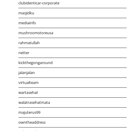
clubidenticar-corporate
masjidku
mediainfo
mushroomstoreusa
rahmatullah
netter
kickthegongaround
jalanjalan
virtualteam
wartasehat
walatrasehatmata
majuterus99
owntheaddress