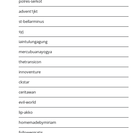
polres-serkot
advent1jkt
st-bellarminus
syj
iaintulungagung
mercubuanayogya
thetransicon
innoventure
ckstar
ceritawan
evil-world
lip-akko
homemadebymiriam
followergratis