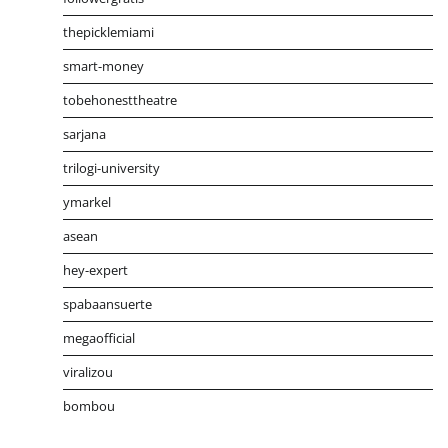
thepicklemiami
smart-money
tobehonesttheatre
sarjana
trilogi-university
ymarkel
asean
hey-expert
spabaansuerte
megaofficial
viralizou
bombou