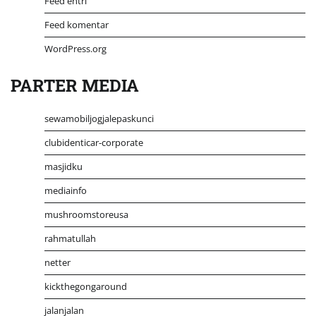
Feed entri
Feed komentar
WordPress.org
PARTER MEDIA
sewamobiljogjalepaskunci
clubidenticar-corporate
masjidku
mediainfo
mushroomstoreusa
rahmatullah
netter
kickthegongaround
jalanjalan