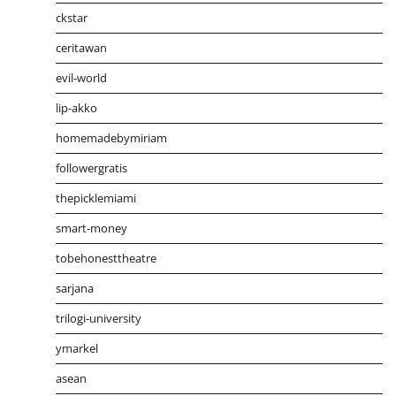
ckstar
ceritawan
evil-world
lip-akko
homemadebymiriam
followergratis
thepicklemiami
smart-money
tobehonesttheatre
sarjana
trilogi-university
ymarkel
asean