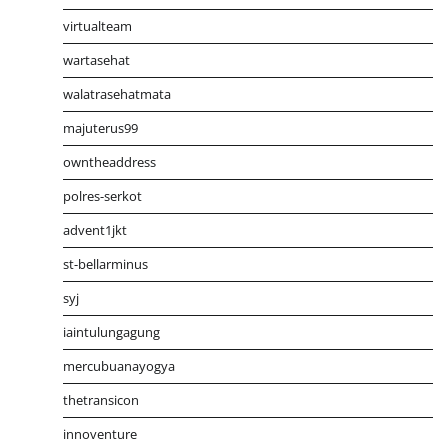
virtualteam
wartasehat
walatrasehatmata
majuterus99
owntheaddress
polres-serkot
advent1jkt
st-bellarminus
syj
iaintulungagung
mercubuanayogya
thetransicon
innoventure