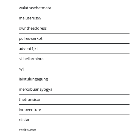
walatrasehatmata
majuterus99
owntheaddress
polres-serkot
advent1jkt
st-bellarminus
syj
iaintulungagung
mercubuanayogya
thetransicon
innoventure
ckstar
ceritawan