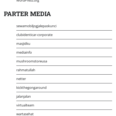
WordPress.org
PARTER MEDIA
sewamobiljogjalepaskunci
clubidenticar-corporate
masjidku
mediainfo
mushroomstoreusa
rahmatullah
netter
kickthegongaround
jalanjalan
virtualteam
wartasehat