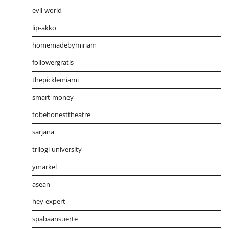
evil-world
lip-akko
homemadebymiriam
followergratis
thepicklemiami
smart-money
tobehonesttheatre
sarjana
trilogi-university
ymarkel
asean
hey-expert
spabaansuerte