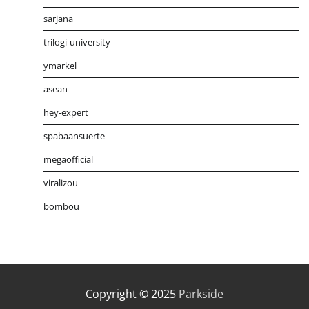
sarjana
trilogi-university
ymarkel
asean
hey-expert
spabaansuerte
megaofficial
viralizou
bombou
Distribusi Game Online Modern
Industri Game 2026
Mone
Copyright © 2025
Parkside