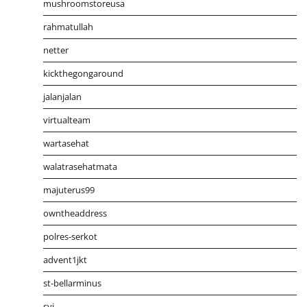
mushroomstoreusa
rahmatullah
netter
kickthegongaround
jalanjalan
virtualteam
wartasehat
walatrasehatmata
majuterus99
owntheaddress
polres-serkot
advent1jkt
st-bellarminus
syj