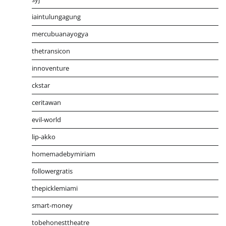
iaintulungagung
mercubuanayogya
thetransicon
innoventure
ckstar
ceritawan
evil-world
lip-akko
homemadebymiriam
followergratis
thepicklemiami
smart-money
tobehonesttheatre