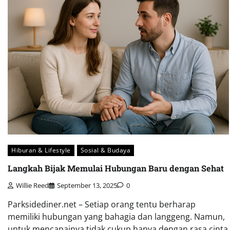
Hiburan & Lifestyle
Sosial & Budaya
Langkah Bijak Memulai Hubungan Baru dengan Sehat
Willie Reed
September 13, 2025
0
Parksidediner.net – Setiap orang tentu berharap
memiliki hubungan yang bahagia dan langgeng. Namun,
untuk mencapainya tidak cukup hanya dengan rasa cinta