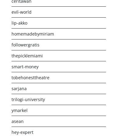
ceritawan
evil-world
lip-akko
homemadebymiriam
followergratis
thepicklemiami
smart-money
tobehonesttheatre
sarjana
trilogi-university
ymarkel
asean
hey-expert