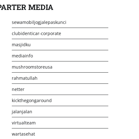
PARTER MEDIA
sewamobiljogjalepaskunci
clubidenticar-corporate
masjidku
mediainfo
mushroomstoreusa
rahmatullah
netter
kickthegongaround
jalanjalan
virtualteam
wartasehat