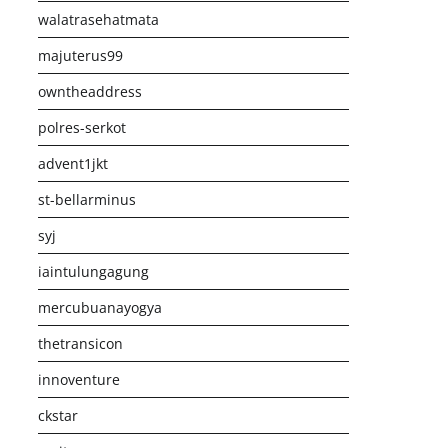
walatrasehatmata
majuterus99
owntheaddress
polres-serkot
advent1jkt
st-bellarminus
syj
iaintulungagung
mercubuanayogya
thetransicon
innoventure
ckstar