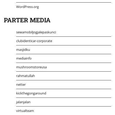
WordPress.org
PARTER MEDIA
sewamobiljogjalepaskunci
clubidenticar-corporate
masjidku
mediainfo
mushroomstoreusa
rahmatullah
netter
kickthegongaround
jalanjalan
virtualteam