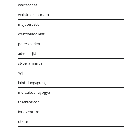
wartasehat
walatrasehatmata
majuterus99
owntheaddress
polres-serkot
advent1jkt
st-bellarminus
syj
iaintulungagung
mercubuanayogya
thetransicon
innoventure
ckstar