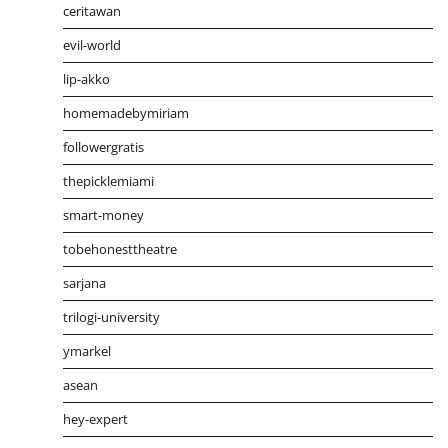
ceritawan
evil-world
lip-akko
homemadebymiriam
followergratis
thepicklemiami
smart-money
tobehonesttheatre
sarjana
trilogi-university
ymarkel
asean
hey-expert