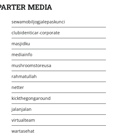
PARTER MEDIA
sewamobiljogjalepaskunci
clubidenticar-corporate
masjidku
mediainfo
mushroomstoreusa
rahmatullah
netter
kickthegongaround
jalanjalan
virtualteam
wartasehat