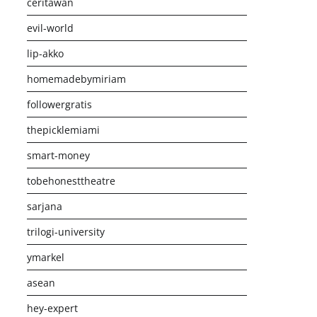
ceritawan
evil-world
lip-akko
homemadebymiriam
followergratis
thepicklemiami
smart-money
tobehonesttheatre
sarjana
trilogi-university
ymarkel
asean
hey-expert