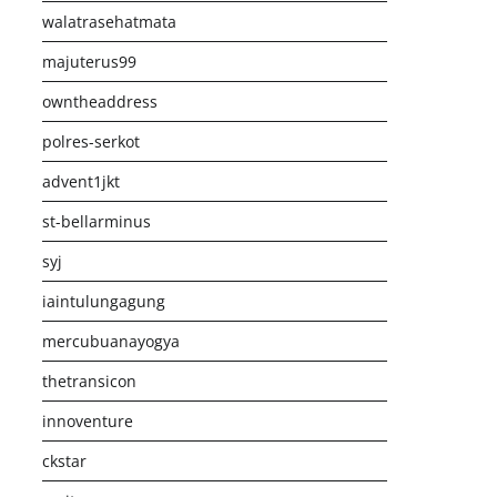
walatrasehatmata
majuterus99
owntheaddress
polres-serkot
advent1jkt
st-bellarminus
syj
iaintulungagung
mercubuanayogya
thetransicon
innoventure
ckstar