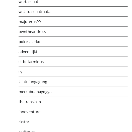
wartasehat
walatrasehatmata
majuterus99
owntheaddress
polres-serkot
advent1jkt
st-bellarminus
syj
iaintulungagung
mercubuanayogya
thetransicon
innoventure
ckstar
ceritawan