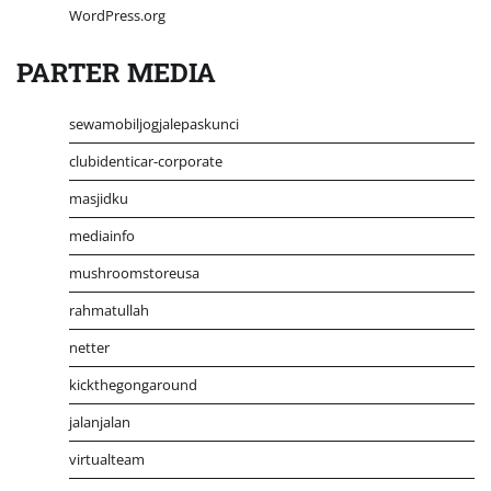
WordPress.org
PARTER MEDIA
sewamobiljogjalepaskunci
clubidenticar-corporate
masjidku
mediainfo
mushroomstoreusa
rahmatullah
netter
kickthegongaround
jalanjalan
virtualteam