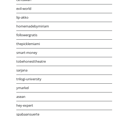
evil-world
lip-akko
homemadebymiriam
followergratis
thepicklemiami
smart-money
tobehonesttheatre
sarjana
trilogi-university
ymarkel
asean
hey-expert
spabaansuerte