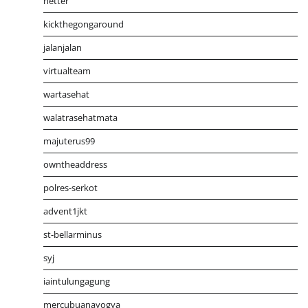
netter
kickthegongaround
jalanjalan
virtualteam
wartasehat
walatrasehatmata
majuterus99
owntheaddress
polres-serkot
advent1jkt
st-bellarminus
syj
iaintulungagung
mercubuanayogya