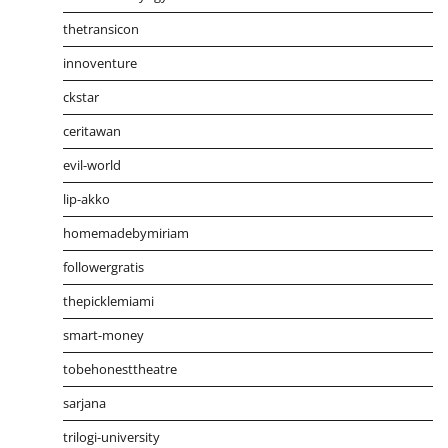
thetransicon
innoventure
ckstar
ceritawan
evil-world
lip-akko
homemadebymiriam
followergratis
thepicklemiami
smart-money
tobehonesttheatre
sarjana
trilogi-university