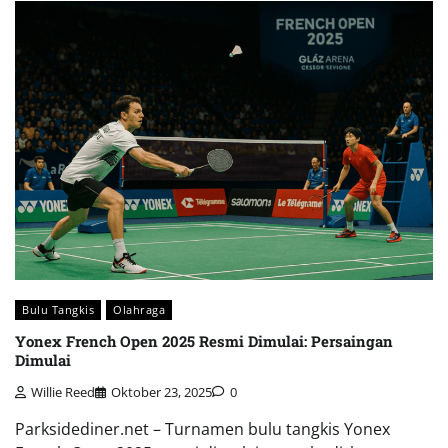
Bulu Tangkis
Olahraga
Yonex French Open 2025 Resmi Dimulai: Persaingan
Dimulai
Willie Reed
Oktober 23, 2025
0
Parksidediner.net – Turnamen bulu tangkis Yonex