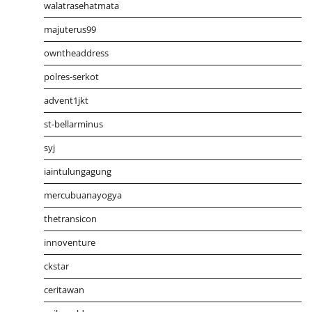
walatrasehatmata
majuterus99
owntheaddress
polres-serkot
advent1jkt
st-bellarminus
syj
iaintulungagung
mercubuanayogya
thetransicon
innoventure
ckstar
ceritawan