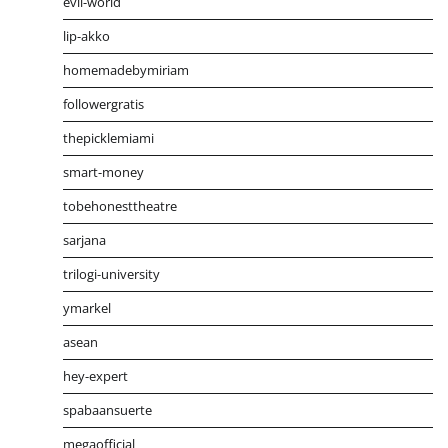
evil-world
lip-akko
homemadebymiriam
followergratis
thepicklemiami
smart-money
tobehonesttheatre
sarjana
trilogi-university
ymarkel
asean
hey-expert
spabaansuerte
megaofficial