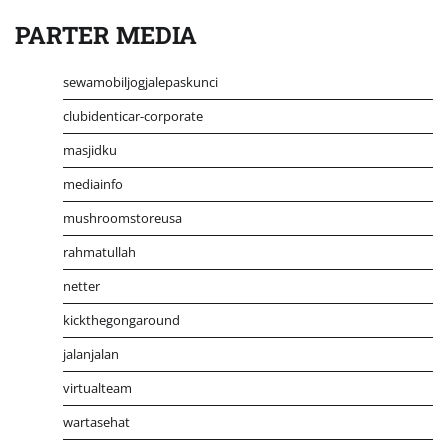
PARTER MEDIA
sewamobiljogjalepaskunci
clubidenticar-corporate
masjidku
mediainfo
mushroomstoreusa
rahmatullah
netter
kickthegongaround
jalanjalan
virtualteam
wartasehat