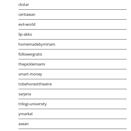
ckstar
ceritawan
evil-world
lip-akko
homemadebymiriam
followergratis
thepicklemiami
smart-money
tobehonesttheatre
sarjana
trilogi-university
ymarkel
asean