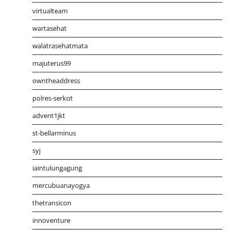
virtualteam
wartasehat
walatrasehatmata
majuterus99
owntheaddress
polres-serkot
advent1jkt
st-bellarminus
syj
iaintulungagung
mercubuanayogya
thetransicon
innoventure