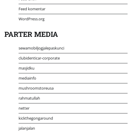
Feed komentar
WordPress.org
PARTER MEDIA
sewamobiljogjalepaskunci
clubidenticar-corporate
masjidku
mediainfo
mushroomstoreusa
rahmatullah
netter
kickthegongaround
jalanjalan