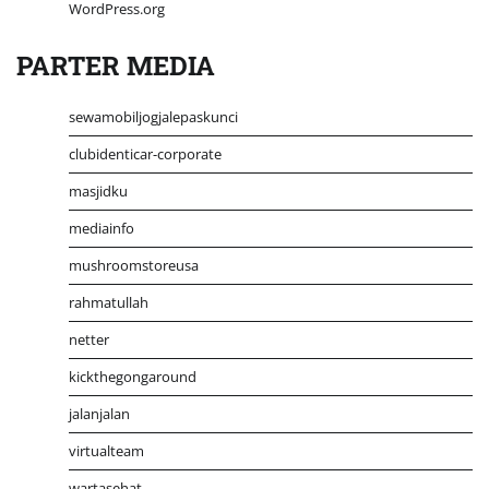
WordPress.org
PARTER MEDIA
sewamobiljogjalepaskunci
clubidenticar-corporate
masjidku
mediainfo
mushroomstoreusa
rahmatullah
netter
kickthegongaround
jalanjalan
virtualteam
wartasehat