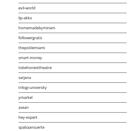
evil-world
lip-akko
homemadebymiriam
followergratis
thepicklemiami
smart-money
tobehonesttheatre
sarjana
trilogi-university
ymarkel
asean
hey-expert
spabaansuerte