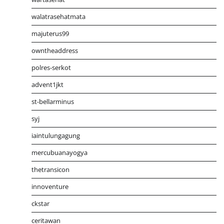
walatrasehatmata
majuterus99
owntheaddress
polres-serkot
advent1jkt
st-bellarminus
syj
iaintulungagung
mercubuanayogya
thetransicon
innoventure
ckstar
ceritawan